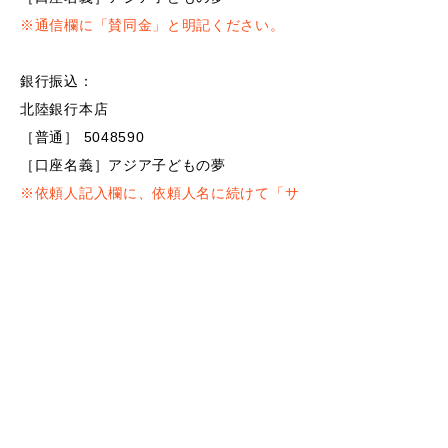
※通信欄に「賛同金」と明記ください。
銀行振込：
北陸銀行本店
［普通］
5048590
［口座名義］アジア子どもの夢
※依頼人記入欄に、依頼人名に続けて「サ
ンドウキン」とご入力ください。
​お問合せ
asia.dreamaid@gmail.com
〒931-8331 富山県富山市森住町10-16